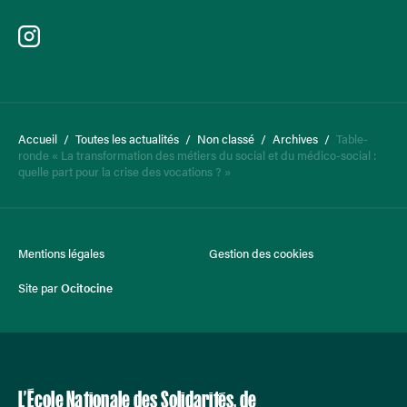
Accueil
/
Toutes les actualités
/
Non classé
/
Archives
/
Table-
ronde « La transformation des métiers du social et du médico-social :
quelle part pour la crise des vocations ? »
Mentions légales
Gestion des cookies
Site par
Ocitocine
L’École Nationale des Solidarités, de