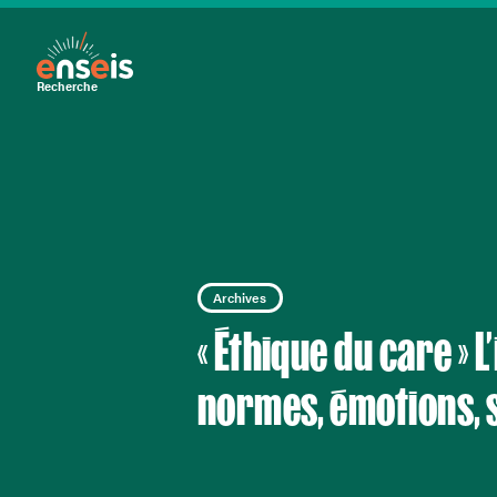
Recherche
Archives
« Éthique du care » 
normes, émotions,