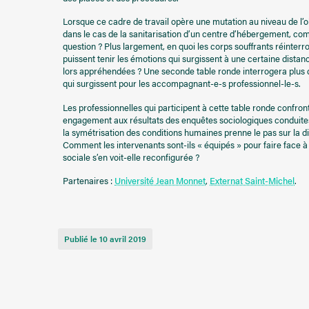
Lorsque ce cadre de travail opère une mutation au niveau de l
dans le cas de la sanitarisation d’un centre d’hébergement, co
question ? Plus largement, en quoi les corps souffrants réinterro
puissent tenir les émotions qui surgissent à une certaine dista
lors appréhendées ? Une seconde table ronde interrogera plus di
qui surgissent pour les accompagnant-e-s professionnel-le-s.
Les professionnelles qui participent à cette table ronde confro
engagement aux résultats des enquêtes sociologiques conduites su
la symétrisation des conditions humaines prenne le pas sur la dis
Comment les intervenants sont-ils « équipés » pour faire face à
sociale s’en voit-elle reconfigurée ?
Partenaires :
Université Jean Monnet
,
Externat Saint-Michel
.
Publié le 10 avril 2019