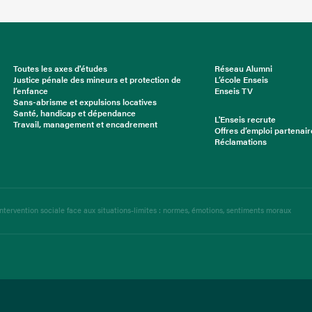
Toutes les axes d'études
Réseau Alumni
Justice pénale des mineurs et protection de
L’école Enseis
l’enfance
Enseis TV
Sans-abrisme et expulsions locatives
Santé, handicap et dépendance
L'Enseis recrute
Travail, management et encadrement
Offres d’emploi partenair
Réclamations
intervention sociale face aux situations-limites : normes, émotions, sentiments moraux