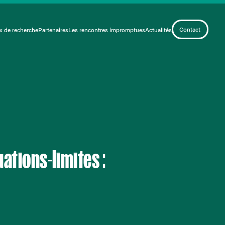
Contact
x de recherche
Partenaires
Les rencontres impromptues
Actualités
uations-limites :